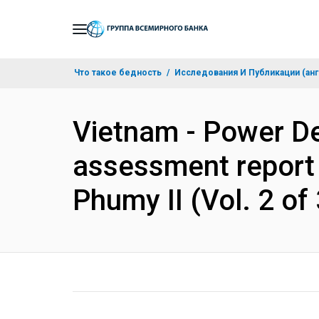
Skip
to
Main
Что такое бедность
Исследования И Публикации (анг
Navigation
Vietnam - Power De
assessment report
Phumy II (Vol. 2 o