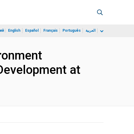
ий
English
Español
Français
Português
العربية
ironment
Development at