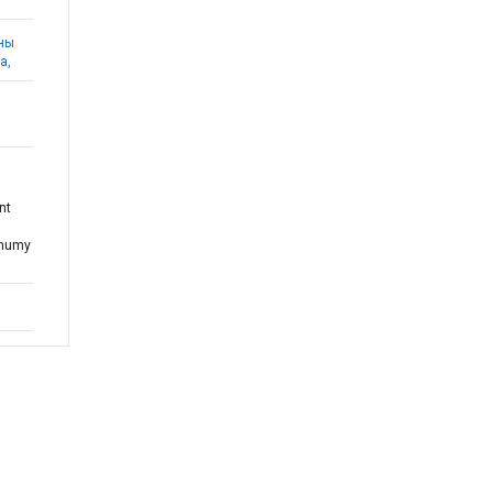
аны
а,
nt
Phumy