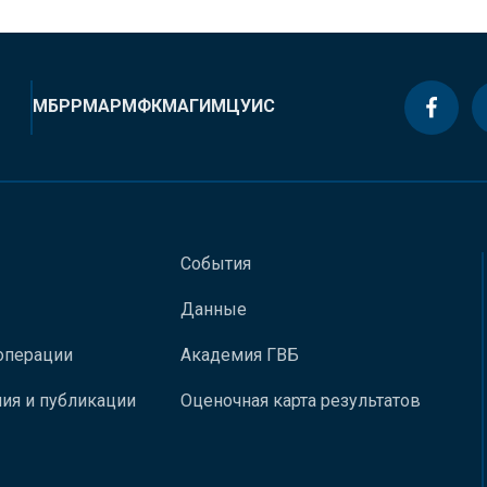
МБРР
МАР
МФК
МАГИ
МЦУИС
События
Данные
операции
Академия ГВБ
ия и публикации
Оценочная карта результатов