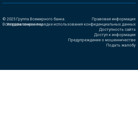
© 2025 Группа Всемирного банка.
Правовая информация
Все права сохранены.
Уведомление о порядке использования конфиденциальных данных
Доступность сайта
Доступ к информации
Предупреждение о мошенничестве
Подать жалобу