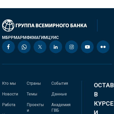
МБРР
МАР
МФК
МАГИ
МЦУИС
Кто мы
Страны
События
ОСТАВ
В
Новости
Темы
Данные
КУРСЕ
Работа
Проекты
Академия
и
ГВБ
И