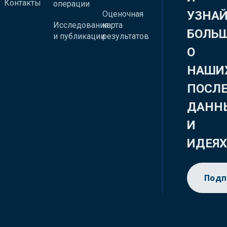
Контакты
операции
УЗНА
Оценочная
Исследования
карта
БОЛЬ
и публикации
результатов
О
НАШИ
ПОСЛ
ДАНН
И
ИДЕЯ
Подп