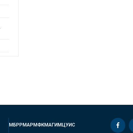
r
МБРР
МАР
МФК
МАГИ
МЦУИС