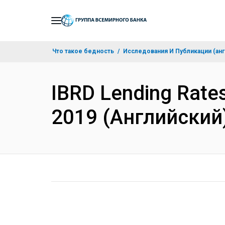
Skip
to
Main
Что такое бедность
Исследования И Публикации (анг
Navigation
IBRD Lending Rates 
2019 (Английский