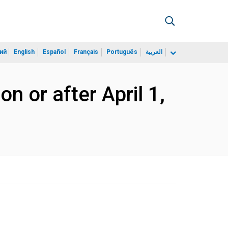
ий
English
Español
Français
Português
العربية
 or after April 1,