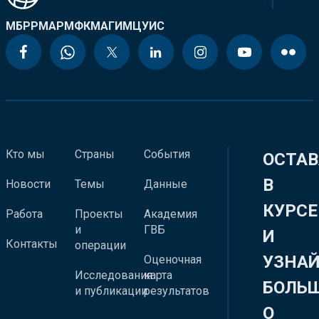
МБРР
МАР
МФК
МАГИ
МЦУИС
Кто мы
Страны
События
ОСТАВ
В
Новости
Темы
Данные
КУРСЕ
Работа
Проекты
Академия
и
ГВБ
И
Контакты
операции
УЗНА
Оценочная
Исследования
карта
БОЛЬ
и публикации
результатов
О