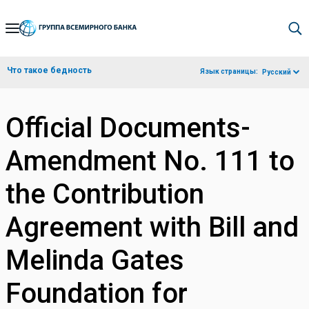
Skip
to
Main
Что такое бедность
Язык страницы:
Русский
Navigation
Official Documents-
Amendment No. 111 to
the Contribution
Agreement with Bill and
Melinda Gates
Foundation for