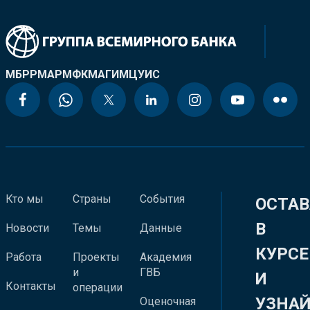
МБРР
МАР
МФК
МАГИ
МЦУИС
Кто мы
Страны
События
ОСТАВ
В
Новости
Темы
Данные
КУРСЕ
Работа
Проекты
Академия
и
ГВБ
И
Контакты
операции
УЗНА
Оценочная