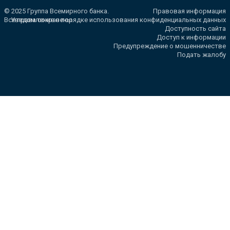
© 2025 Группа Всемирного банка.
Правовая информация
Все права сохранены.
Уведомление о порядке использования конфиденциальных данных
Доступность сайта
Доступ к информации
Предупреждение о мошенничестве
Подать жалобу