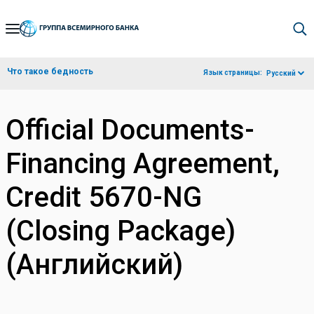
Skip
to
Main
Что такое бедность
Язык страницы:
Русский
Navigation
Official Documents-
Financing Agreement,
Credit 5670-NG
(Closing Package)
(Английский)