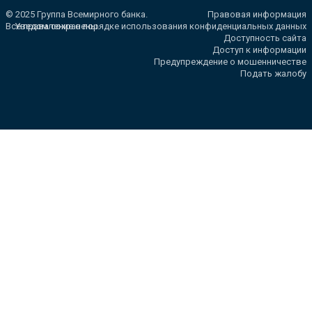
© 2025 Группа Всемирного банка.
Правовая информация
Все права сохранены.
Уведомление о порядке использования конфиденциальных данных
Доступность сайта
Доступ к информации
Предупреждение о мошенничестве
Подать жалобу