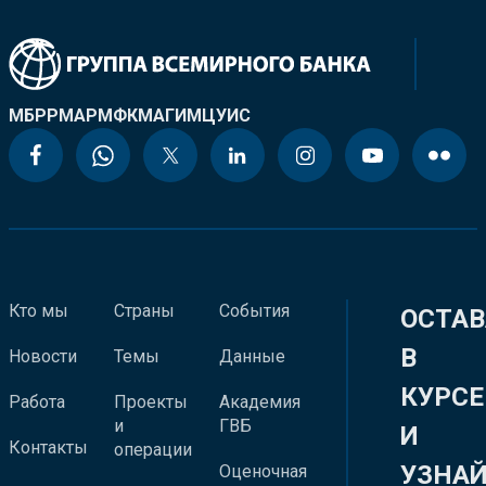
МБРР
МАР
МФК
МАГИ
МЦУИС
Кто мы
Страны
События
ОСТАВ
В
Новости
Темы
Данные
КУРСЕ
Работа
Проекты
Академия
и
ГВБ
И
Контакты
операции
УЗНА
Оценочная