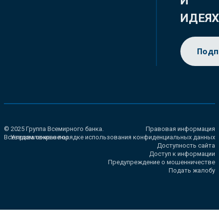
И
ИДЕЯ
Подп
© 2025 Группа Всемирного банка.
Правовая информация
Все права сохранены.
Уведомление о порядке использования конфиденциальных данных
Доступность сайта
Доступ к информации
Предупреждение о мошенничестве
Подать жалобу