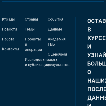
Кто мы
Страны
События
ОСТАВ
В
Новости
Темы
Данные
КУРСЕ
Работа
Проекты
Академия
и
ГВБ
И
Контакты
операции
УЗНА
Оценочная
Исследования
карта
БОЛЬ
и публикации
результатов
О
НАШИ
ПОСЛ
ДАНН