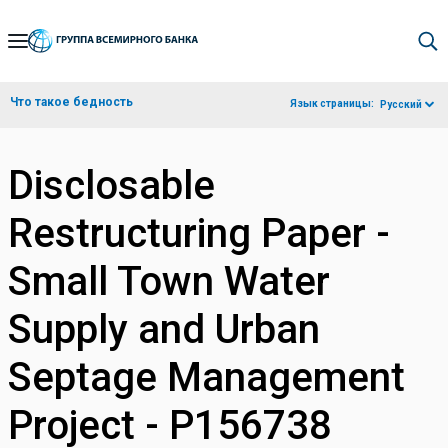
Skip
to
Main
Что такое бедность
Язык страницы:
Русский
Navigation
Disclosable
Restructuring Paper -
Small Town Water
Supply and Urban
Septage Management
Project - P156738