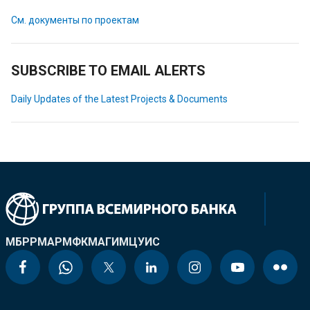
См. документы по проектам
SUBSCRIBE TO EMAIL ALERTS
Daily Updates of the Latest Projects & Documents
МБРР
МАР
МФК
МАГИ
МЦУИС