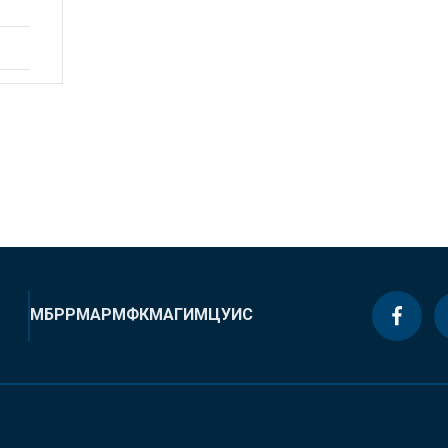
МБРР
МАР
МФК
МАГИ
МЦУИС