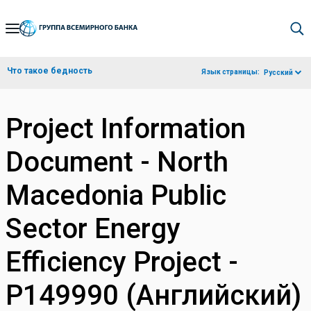
Skip
to
Main
Что такое бедность
Язык страницы:
Русский
Navigation
Project Information
Document - North
Macedonia Public
Sector Energy
Efficiency Project -
P149990 (Английский)