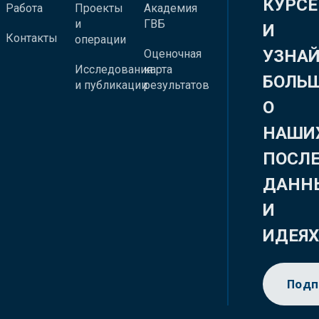
КУРСЕ
Работа
Проекты
Академия
и
ГВБ
И
Контакты
операции
УЗНА
Оценочная
Исследования
карта
БОЛЬ
и публикации
результатов
О
НАШИ
ПОСЛ
ДАНН
И
ИДЕЯ
Подп