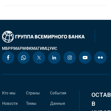
МБРР
МАР
МФК
МАГИ
МЦУИС
Кто мы
Страны
События
ОСТАВ
В
Новости
Темы
Данные