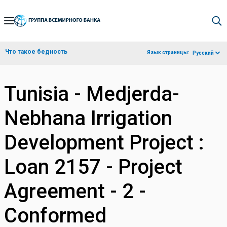
Skip
to
Main
Что такое бедность
Язык страницы:
Русский
Navigation
Tunisia - Medjerda-
Nebhana Irrigation
Development Project :
Loan 2157 - Project
Agreement - 2 -
Conformed