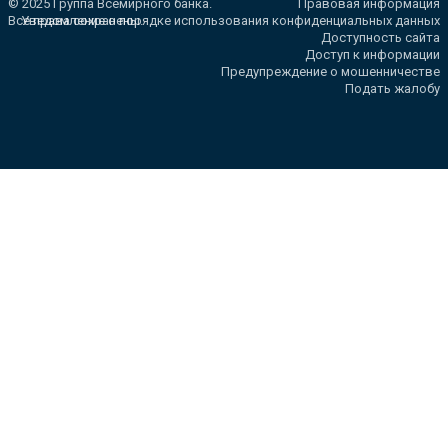
© 2025 Группа Всемирного банка.
Правовая информация
Все права сохранены.
Уведомление о порядке использования конфиденциальных данных
Доступность сайта
Доступ к информации
Предупреждение о мошенничестве
Подать жалобу