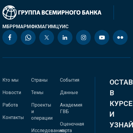
МБРР
МАР
МФК
МАГИ
МЦУИС
Кто мы
Страны
События
ОСТАВ
В
Новости
Темы
Данные
КУРСЕ
Работа
Проекты
Академия
и
ГВБ
И
Контакты
операции
УЗНА
Оценочная
Исследования
карта