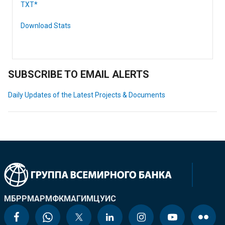
TXT*
Download Stats
SUBSCRIBE TO EMAIL ALERTS
Daily Updates of the Latest Projects & Documents
МБРР
МАР
МФК
МАГИ
МЦУИС