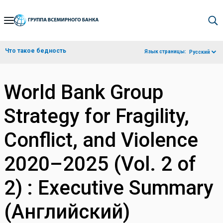
Skip
to
Main
Что такое бедность
Язык страницы:
Русский
Navigation
World Bank Group
Strategy for Fragility,
Conflict, and Violence
2020–2025 (Vol. 2 of
2) : Executive Summary
(Английский)