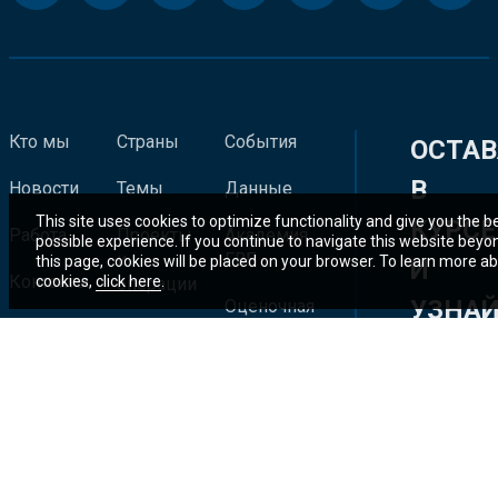
Кто мы
Страны
События
ОСТАВ
В
Новости
Темы
Данные
This site uses cookies to optimize functionality and give you the b
КУРСЕ
Работа
Проекты
Академия
possible experience. If you continue to navigate this website beyo
и
ГВБ
this page, cookies will be placed on your browser. To learn more a
И
Контакты
cookies,
click here
.
операции
УЗНА
Оценочная
Исследования
карта
БОЛЬ
и публикации
результатов
О
НАШИ
ПОСЛ