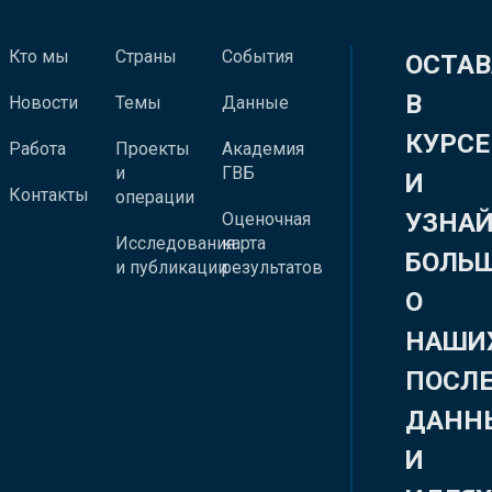
Кто мы
Страны
События
ОСТАВ
В
Новости
Темы
Данные
КУРСЕ
Работа
Проекты
Академия
и
ГВБ
И
Контакты
операции
УЗНА
Оценочная
Исследования
карта
БОЛЬ
и публикации
результатов
О
НАШИ
ПОСЛ
ДАНН
И