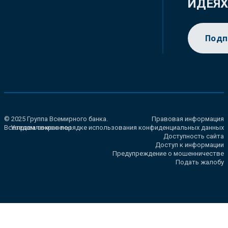
ИДЕЯ
Подп
© 2025 Группа Всемирного банка.
Правовая информация
Все права сохранены.
Уведомление о порядке использования конфиденциальных данных
Доступность сайта
Доступ к информации
Предупреждение о мошенничестве
Подать жалобу