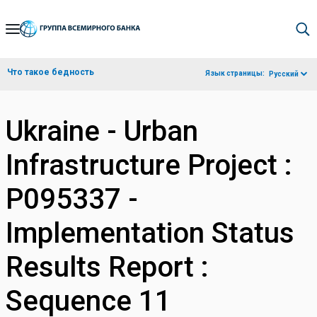
Skip
to
Main
Что такое бедность
Язык страницы:
Русский
Navigation
Ukraine - Urban
Infrastructure Project :
P095337 -
Implementation Status
Results Report :
Sequence 11