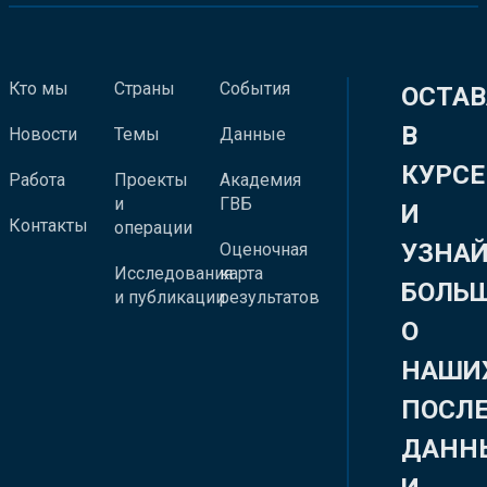
Кто мы
Страны
События
ОСТАВ
В
Новости
Темы
Данные
КУРСЕ
Работа
Проекты
Академия
и
ГВБ
И
Контакты
операции
УЗНА
Оценочная
Исследования
карта
БОЛЬ
и публикации
результатов
О
НАШИ
ПОСЛ
ДАНН