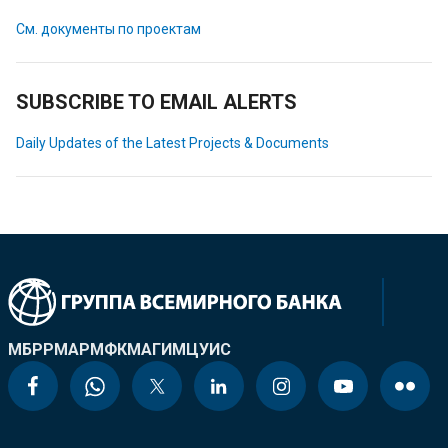
См. документы по проектам
SUBSCRIBE TO EMAIL ALERTS
Daily Updates of the Latest Projects & Documents
МБРР
МАР
МФК
МАГИ
МЦУИС