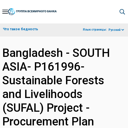
Skip
to
Main
Что такое бедность
Язык страницы:
Русский
Navigation
Bangladesh - SOUTH
ASIA- P161996-
Sustainable Forests
and Livelihoods
(SUFAL) Project -
Procurement Plan