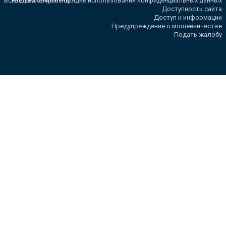
Все права сохранены.
Уведомление о порядке использования конфиденциальных данных
Доступность сайта
Доступ к информации
Предупреждение о мошенничестве
Подать жалобу