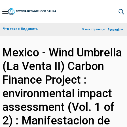
Skip
to
Main
Что такое бедность
Язык страницы:
Русский
Navigation
Mexico - Wind Umbrella
(La Venta II) Carbon
Finance Project :
environmental impact
assessment (Vol. 1 of
2) : Manifestacion de