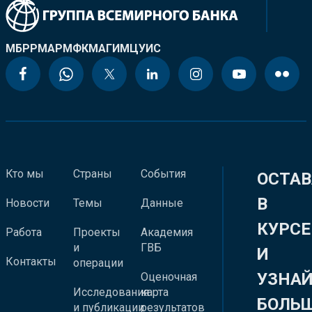
МБРР
МАР
МФК
МАГИ
МЦУИС
Кто мы
Страны
События
ОСТАВ
В
Новости
Темы
Данные
КУРСЕ
Работа
Проекты
Академия
и
ГВБ
И
Контакты
операции
УЗНА
Оценочная
Исследования
карта
БОЛЬ
и публикации
результатов