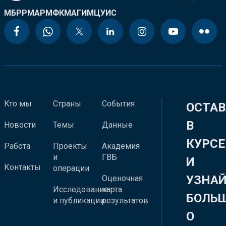
МБРР
МАР
МФК
МАГИ
МЦУИС
Кто мы
Страны
События
ОСТАВ
В
Новости
Темы
Данные
КУРСЕ
Работа
Проекты
Академия
и
ГВБ
И
Контакты
операции
УЗНА
Оценочная
Исследования
карта
БОЛЬ
и публикации
результатов
О