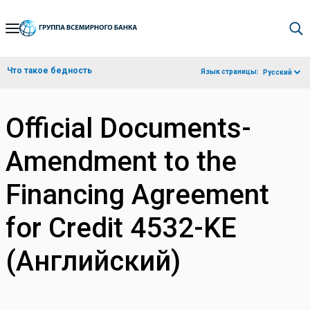
Skip
to
Main
Что такое бедность
Язык страницы:
Русский
Navigation
Official Documents-
Amendment to the
Financing Agreement
for Credit 4532-KE
(Английский)