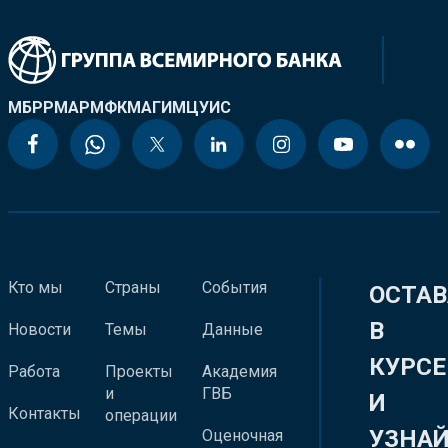
МБРР
МАР
МФК
МАГИ
МЦУИС
Кто мы
Страны
События
ОСТАВ
В
Новости
Темы
Данные
КУРСЕ
Работа
Проекты
Академия
и
ГВБ
И
Контакты
операции
УЗНА
Оценочная