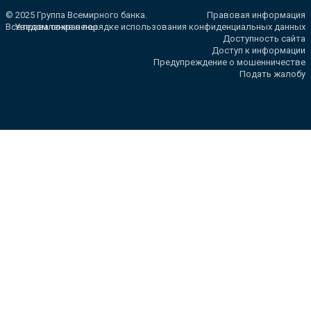
© 2025 Группа Всемирного банка.
Правовая информация
Все права сохранены.
Уведомление о порядке использования конфиденциальных данных
Доступность сайта
Доступ к информации
Предупреждение о мошенничестве
Подать жалобу