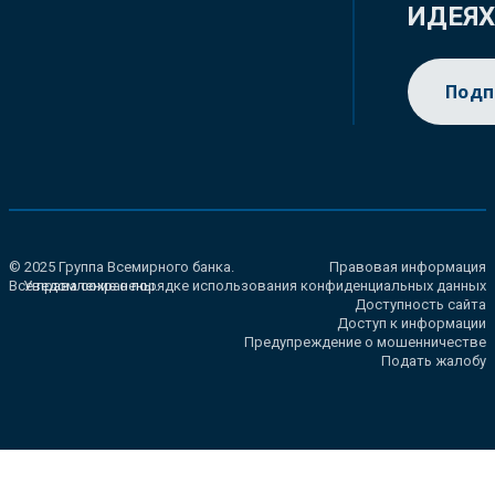
ИДЕЯ
Подп
© 2025 Группа Всемирного банка.
Правовая информация
Все права сохранены.
Уведомление о порядке использования конфиденциальных данных
Доступность сайта
Доступ к информации
Предупреждение о мошенничестве
Подать жалобу