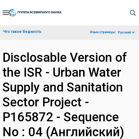
Skip
to
Main
Что такое бедность
Язык страницы:
Русский
Navigation
Disclosable Version of
the ISR - Urban Water
Supply and Sanitation
Sector Project -
P165872 - Sequence
No : 04 (Английский)