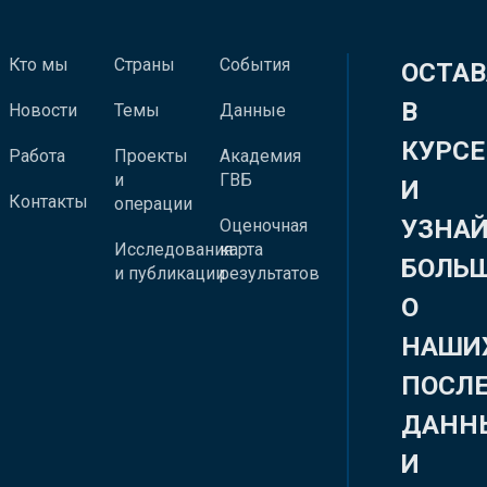
Кто мы
Страны
События
ОСТАВ
В
Новости
Темы
Данные
КУРСЕ
Работа
Проекты
Академия
и
ГВБ
И
Контакты
операции
УЗНА
Оценочная
Исследования
карта
БОЛЬ
и публикации
результатов
О
НАШИ
ПОСЛ
ДАНН
И