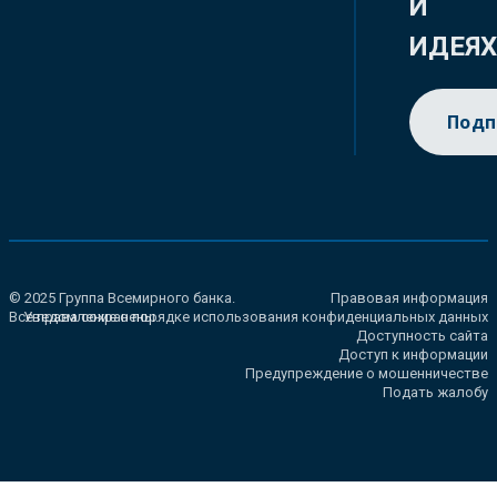
И
ИДЕЯ
Подп
© 2025 Группа Всемирного банка.
Правовая информация
Все права сохранены.
Уведомление о порядке использования конфиденциальных данных
Доступность сайта
Доступ к информации
Предупреждение о мошенничестве
Подать жалобу