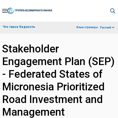
Skip
to
Main
Что такое бедность
Язык страницы:
Русский
Navigation
Stakeholder
Engagement Plan (SEP)
- Federated States of
Micronesia Prioritized
Road Investment and
Management