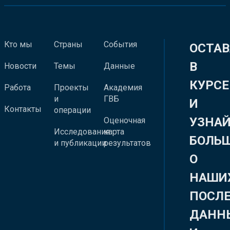
Кто мы
Страны
События
ОСТАВ
В
Новости
Темы
Данные
КУРСЕ
Работа
Проекты
Академия
и
ГВБ
И
Контакты
операции
УЗНА
Оценочная
Исследования
карта
БОЛЬ
и публикации
результатов
О
НАШИ
ПОСЛ
ДАНН