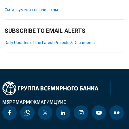
См. документы по проектам
SUBSCRIBE TO EMAIL ALERTS
Daily Updates of the Latest Projects & Documents
МБРР
МАР
МФК
МАГИ
МЦУИС