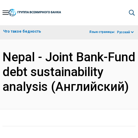
Skip
to
Main
Что такое бедность
Язык страницы:
Русский
Navigation
Nepal - Joint Bank-Fund
debt sustainability
analysis (Английский)