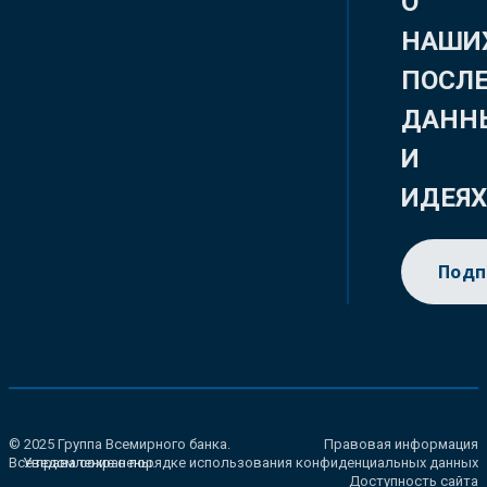
О
НАШИ
ПОСЛ
ДАНН
И
ИДЕЯ
Подп
© 2025 Группа Всемирного банка.
Правовая информация
Все права сохранены.
Уведомление о порядке использования конфиденциальных данных
Доступность сайта