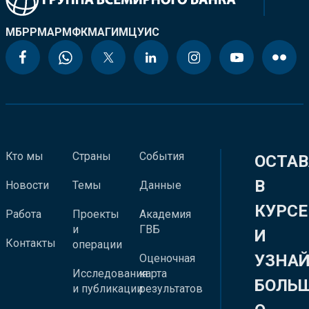
МБРР
МАР
МФК
МАГИ
МЦУИС
Кто мы
Страны
События
ОСТАВ
В
Новости
Темы
Данные
КУРСЕ
Работа
Проекты
Академия
и
ГВБ
И
Контакты
операции
УЗНА
Оценочная
Исследования
карта
БОЛЬ
и публикации
результатов