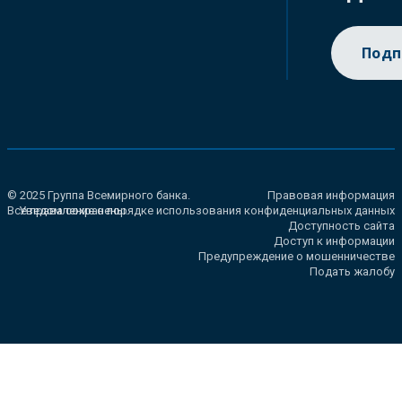
Подп
© 2025 Группа Всемирного банка.
Правовая информация
Все права сохранены.
Уведомление о порядке использования конфиденциальных данных
Доступность сайта
Доступ к информации
Предупреждение о мошенничестве
Подать жалобу