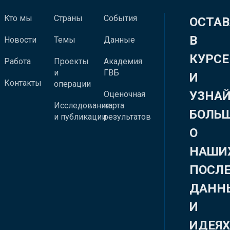
Кто мы
Страны
События
ОСТАВ
В
Новости
Темы
Данные
КУРСЕ
Работа
Проекты
Академия
и
ГВБ
И
Контакты
операции
УЗНА
Оценочная
Исследования
карта
БОЛЬ
и публикации
результатов
О
НАШИ
ПОСЛ
ДАНН
И
ИДЕЯ