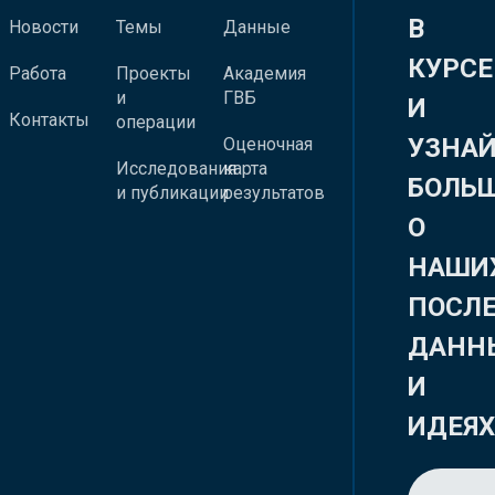
В
Новости
Темы
Данные
КУРСЕ
Работа
Проекты
Академия
и
ГВБ
И
Контакты
операции
УЗНА
Оценочная
Исследования
карта
БОЛЬ
и публикации
результатов
О
НАШИ
ПОСЛ
ДАНН
И
ИДЕЯ