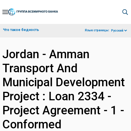
Skip
to
Main
Что такое бедность
Язык страницы:
Русский
Navigation
Jordan - Amman
Transport And
Municipal Development
Project : Loan 2334 -
Project Agreement - 1 -
Conformed