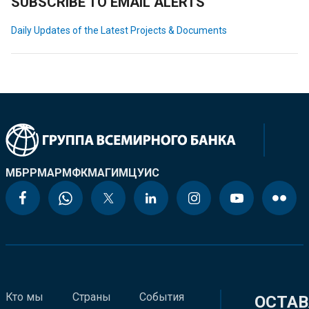
SUBSCRIBE TO EMAIL ALERTS
Daily Updates of the Latest Projects & Documents
МБРР
МАР
МФК
МАГИ
МЦУИС
Кто мы
Страны
События
ОСТАВ