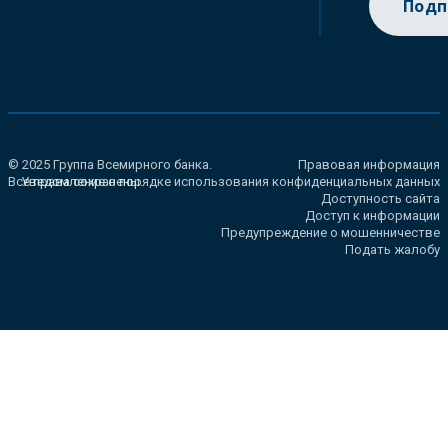
Подп
© 2025 Группа Всемирного банка.
Правовая информация
Все права сохранены.
Уведомление о порядке использования конфиденциальных данных
Доступность сайта
Доступ к информации
Предупреждение о мошенничестве
Подать жалобу