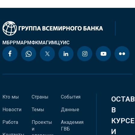
МБРР
МАР
МФК
МАГИ
МЦУИС
Кто мы
Страны
События
ОСТАВ
В
Новости
Темы
Данные
КУРСЕ
Работа
Проекты
Академия
и
ГВБ
И
Контакты