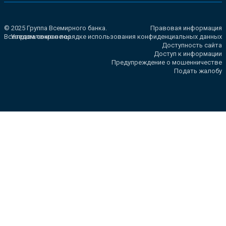
© 2025 Группа Всемирного банка.
Правовая информация
Все права сохранены.
Уведомление о порядке использования конфиденциальных данных
Доступность сайта
Доступ к информации
Предупреждение о мошенничестве
Подать жалобу