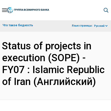
Skip
to
Main
Что такое бедность
Язык страницы:
Русский
Navigation
Status of projects in
execution (SOPE) -
FY07 : Islamic Republic
of Iran (Английский)