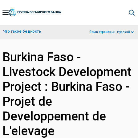
Skip
to
Main
Что такое бедность
Язык страницы:
Русский
Navigation
Burkina Faso -
Livestock Development
Project : Burkina Faso -
Projet de
Developpement de
L'elevage