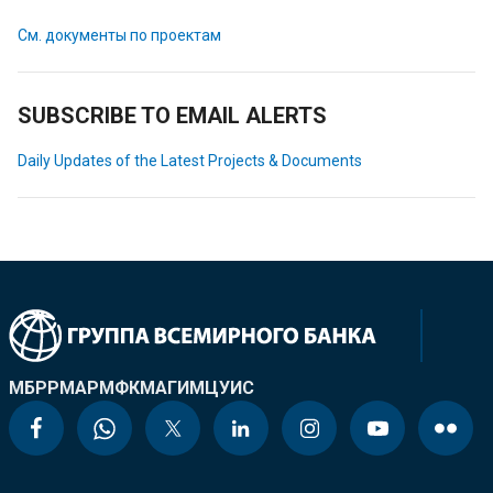
См. документы по проектам
SUBSCRIBE TO EMAIL ALERTS
Daily Updates of the Latest Projects & Documents
МБРР
МАР
МФК
МАГИ
МЦУИС