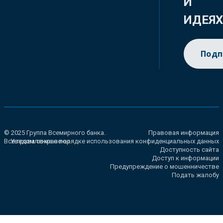
И
ИДЕЯ
Подп
© 2025 Группа Всемирного банка.
Правовая информация
Все права сохранены.
Уведомление о порядке использования конфиденциальных данных
Доступность сайта
Доступ к информации
Предупреждение о мошенничестве
Подать жалобу