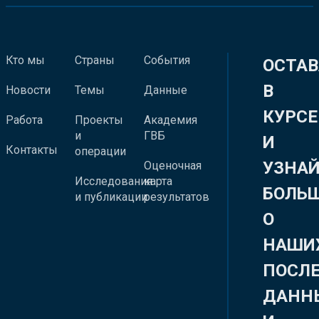
Кто мы
Страны
События
ОСТАВ
В
Новости
Темы
Данные
КУРСЕ
Работа
Проекты
Академия
и
ГВБ
И
Контакты
операции
УЗНА
Оценочная
Исследования
карта
БОЛЬ
и публикации
результатов
О
НАШИ
ПОСЛ
ДАНН