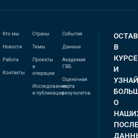
Кто мы
Страны
События
ОСТАВ
В
Новости
Темы
Данные
КУРСЕ
Работа
Проекты
Академия
и
ГВБ
И
Контакты
операции
УЗНА
Оценочная
Исследования
карта
БОЛЬ
и публикации
результатов
О
НАШИ
ПОСЛ
ДАНН