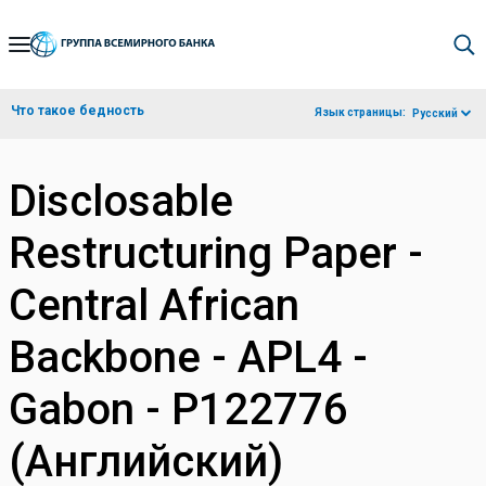
Skip
to
Main
Что такое бедность
Язык страницы:
Русский
Navigation
Disclosable
Restructuring Paper -
Central African
Backbone - APL4 -
Gabon - P122776
(Английский)