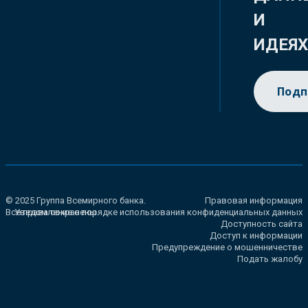
И
ИДЕЯ
Подп
© 2025 Группа Всемирного банка.
Правовая информация
Все права сохранены.
Уведомление о порядке использования конфиденциальных данных
Доступность сайта
Доступ к информации
Предупреждение о мошенничестве
Подать жалобу