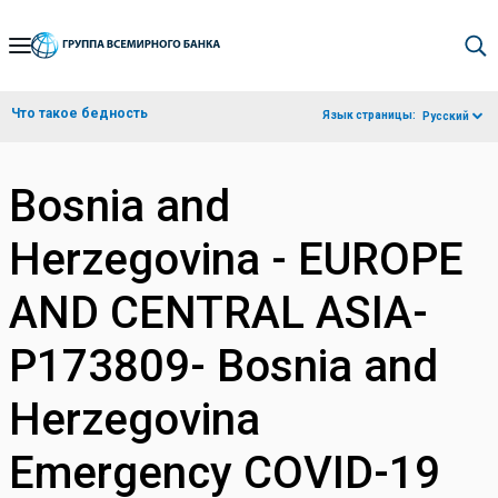
Skip
to
Main
Что такое бедность
Язык страницы:
Русский
Navigation
Bosnia and
Herzegovina - EUROPE
AND CENTRAL ASIA-
P173809- Bosnia and
Herzegovina
Emergency COVID-19