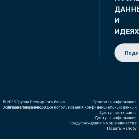
ДАНН
И
ИДЕЯ
Подп
© 2025 Группа Всемирного банка.
Правовая информация
Все права сохранены.
Уведомление о порядке использования конфиденциальных данных
Доступность сайта
Доступ к информации
Предупреждение о мошенничестве
Подать жалобу