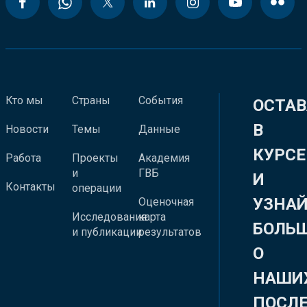
Кто мы
Страны
События
ОСТАВ
В
Новости
Темы
Данные
КУРСЕ
Работа
Проекты
Академия
и
ГВБ
И
Контакты
операции
УЗНА
Оценочная
Исследования
карта
БОЛЬ
и публикации
результатов
О
НАШИ
ПОСЛ