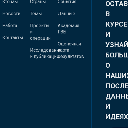
Кто мы
Страны
События
ОСТАВ
В
Новости
Темы
Данные
КУРСЕ
Работа
Проекты
Академия
и
ГВБ
И
Контакты
операции
УЗНА
Оценочная
Исследования
карта
БОЛЬ
и публикации
результатов
О
НАШИ
ПОСЛ
ДАНН
И
ИДЕЯ