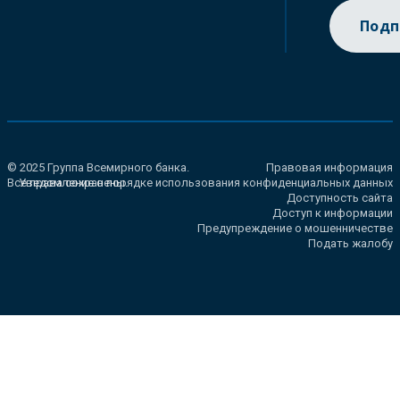
Подп
© 2025 Группа Всемирного банка.
Правовая информация
Все права сохранены.
Уведомление о порядке использования конфиденциальных данных
Доступность сайта
Доступ к информации
Предупреждение о мошенничестве
Подать жалобу