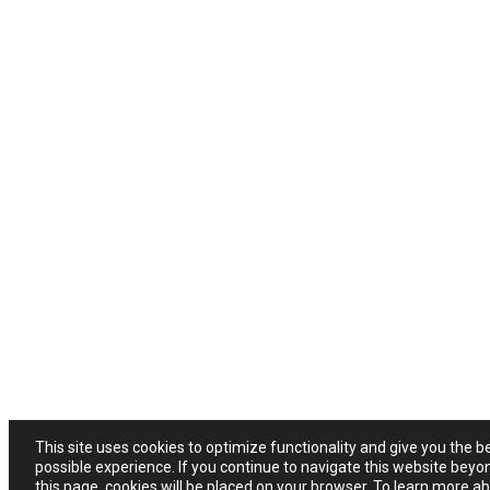
This site uses cookies to optimize functionality and give you the b
possible experience. If you continue to navigate this website beyo
this page, cookies will be placed on your browser. To learn more a