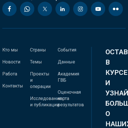
Кто мы
Страны
События
ОСТАВ
В
Новости
Темы
Данные
КУРСЕ
Работа
Проекты
Академия
и
ГВБ
И
Контакты
операции
УЗНА
Оценочная
Исследования
карта
БОЛЬ
и публикации
результатов
О
НАШИ