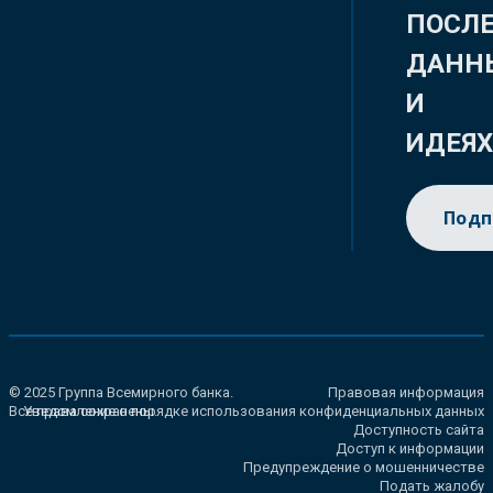
ПОСЛ
ДАНН
И
ИДЕЯ
Подп
© 2025 Группа Всемирного банка.
Правовая информация
Все права сохранены.
Уведомление о порядке использования конфиденциальных данных
Доступность сайта
Доступ к информации
Предупреждение о мошенничестве
Подать жалобу