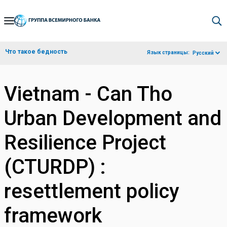
Skip
to
Main
Что такое бедность
Язык страницы:
Русский
Navigation
Vietnam - Can Tho
Urban Development and
Resilience Project
(CTURDP) :
resettlement policy
framework