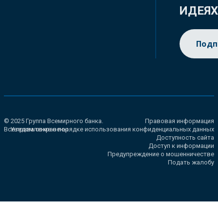
ИДЕЯ
Подп
© 2025 Группа Всемирного банка.
Правовая информация
Все права сохранены.
Уведомление о порядке использования конфиденциальных данных
Доступность сайта
Доступ к информации
Предупреждение о мошенничестве
Подать жалобу