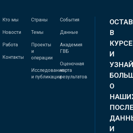
Кто мы
Страны
События
ОСТАВ
В
Новости
Темы
Данные
КУРСЕ
Работа
Проекты
Академия
и
ГВБ
И
Контакты
операции
УЗНА
Оценочная
Исследования
карта
БОЛЬ
и публикации
результатов
О
НАШИ
ПОСЛ
ДАНН
И