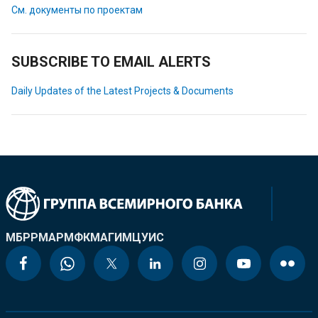
См. документы по проектам
SUBSCRIBE TO EMAIL ALERTS
Daily Updates of the Latest Projects & Documents
МБРР
МАР
МФК
МАГИ
МЦУИС