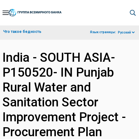
Skip
to
Main
Что такое бедность
Язык страницы:
Русский
Navigation
India - SOUTH ASIA-
P150520- IN Punjab
Rural Water and
Sanitation Sector
Improvement Project -
Procurement Plan