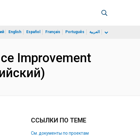
ий
English
Español
Français
Português
العربية
vice Improvement
лийский)
ССЫЛКИ ПО ТЕМЕ
См. документы по проектам