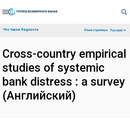
Skip
to
Main
Что такое бедность
Язык страницы:
Русский
Navigation
Cross-country empirical
studies of systemic
bank distress : a survey
(Английский)