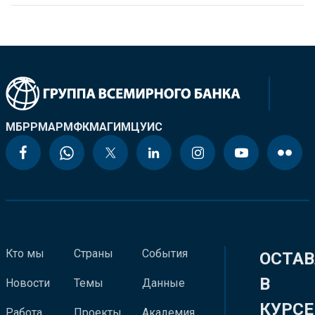
МБРР
МАР
МФК
МАГИ
МЦУИС
Кто мы
Страны
События
ОСТАВ
В
Новости
Темы
Данные
КУРСЕ
Работа
Проекты
Академия