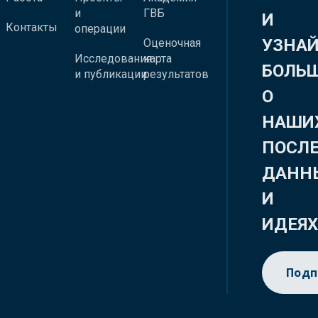
и
ГВБ
И
Контакты
операции
УЗНА
Оценочная
Исследования
карта
БОЛЬ
и публикации
результатов
О
НАШИ
ПОСЛ
ДАНН
И
ИДЕЯ
Подп