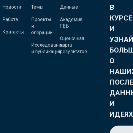
В
Новости
Темы
Данные
КУРСЕ
Работа
Проекты
Академия
и
ГВБ
И
Контакты
операции
УЗНА
Оценочная
Исследования
карта
БОЛЬ
и публикации
результатов
О
НАШИ
ПОСЛ
ДАНН
И
ИДЕЯ