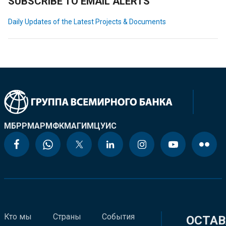
SUBSCRIBE TO EMAIL ALERTS
Daily Updates of the Latest Projects & Documents
МБРР
МАР
МФК
МАГИ
МЦУИС
Кто мы
Страны
События
ОСТАВ