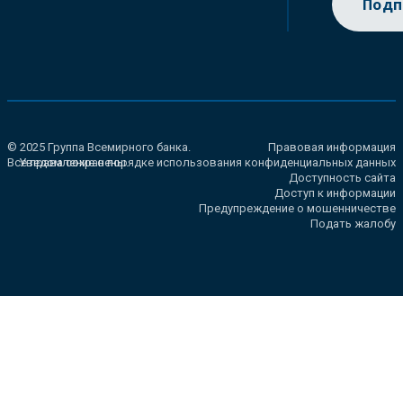
Подп
© 2025 Группа Всемирного банка.
Правовая информация
Все права сохранены.
Уведомление о порядке использования конфиденциальных данных
Доступность сайта
Доступ к информации
Предупреждение о мошенничестве
Подать жалобу