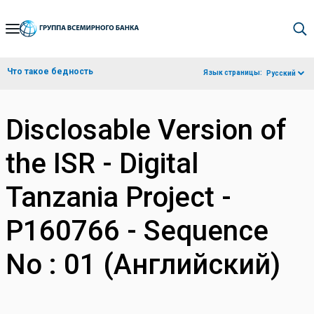
Skip
to
Main
Что такое бедность
Язык страницы:
Русский
Navigation
Disclosable Version of
the ISR - Digital
Tanzania Project -
P160766 - Sequence
No : 01 (Английский)