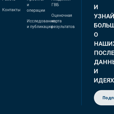
и
ГВБ
И
Контакты
операции
УЗНА
Оценочная
Исследования
карта
БОЛЬ
и публикации
результатов
О
НАШИ
ПОСЛ
ДАНН
И
ИДЕЯ
Подп