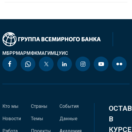
МБРР
МАР
МФК
МАГИ
МЦУИС
Кто мы
Страны
События
ОСТАВ
В
Новости
Темы
Данные
КУРСЕ
Работа
Проекты
Академия