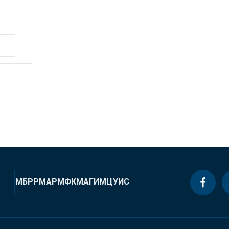
МБРР
МАР
МФК
МАГИ
МЦУИС