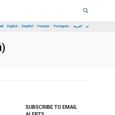
ий
English
Español
Français
Português
العربية
й)
SUBSCRIBE TO EMAIL
ALERTS