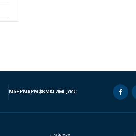
МБРР
МАР
МФК
МАГИ
МЦУИС
События