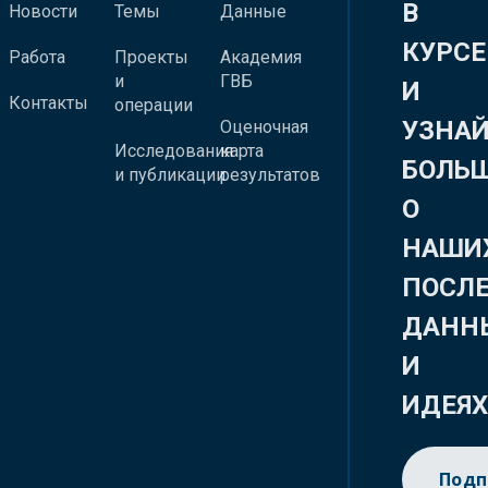
В
Новости
Темы
Данные
КУРСЕ
Работа
Проекты
Академия
и
ГВБ
И
Контакты
операции
УЗНА
Оценочная
Исследования
карта
БОЛЬ
и публикации
результатов
О
НАШИ
ПОСЛ
ДАНН
И
ИДЕЯ
Подп