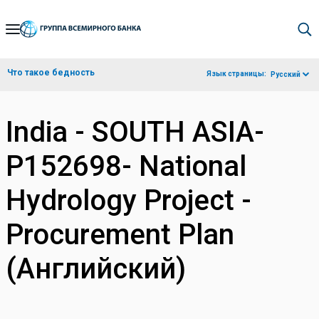
Skip
to
Main
Что такое бедность
Язык страницы:
Русский
Navigation
India - SOUTH ASIA-
P152698- National
Hydrology Project -
Procurement Plan
(Английский)