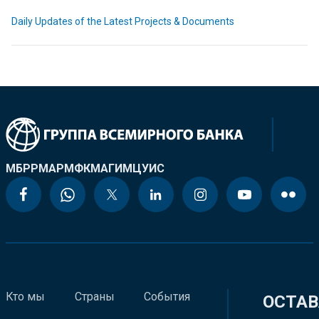
Daily Updates of the Latest Projects & Documents
МБРР
МАР
МФК
МАГИ
МЦУИС
Кто мы
Страны
События
ОСТАВ