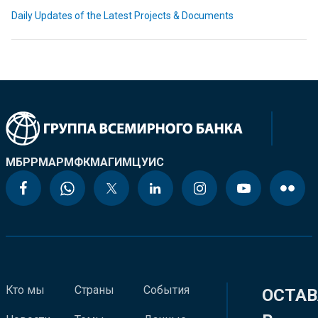
Daily Updates of the Latest Projects & Documents
МБРР
МАР
МФК
МАГИ
МЦУИС
Кто мы
Страны
События
ОСТАВ