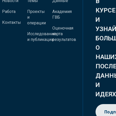
В
Новости
Темы
Данные
КУРСЕ
Работа
Проекты
Академия
и
ГВБ
И
Контакты
операции
УЗНА
Оценочная
Исследования
карта
БОЛЬ
и публикации
результатов
О
НАШИ
ПОСЛ
ДАНН
И
ИДЕЯ
Подп