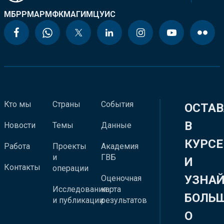
МБРР
МАР
МФК
МАГИ
МЦУИС
Кто мы
Страны
События
ОСТАВ
В
Новости
Темы
Данные
КУРСЕ
Работа
Проекты
Академия
и
ГВБ
И
Контакты
операции
УЗНА
Оценочная
Исследования
карта
БОЛЬ
и публикации
результатов
О