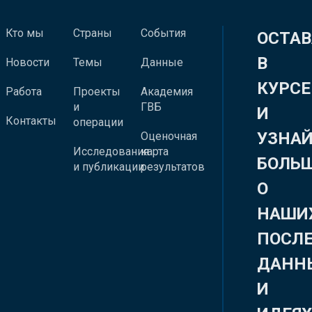
Кто мы
Страны
События
ОСТАВ
В
Новости
Темы
Данные
КУРСЕ
Работа
Проекты
Академия
и
ГВБ
И
Контакты
операции
УЗНА
Оценочная
Исследования
карта
БОЛЬ
и публикации
результатов
О
НАШИ
ПОСЛ
ДАНН
И