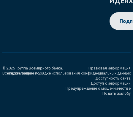
ИДЕЯ
Подп
© 2025 Группа Всемирного банка.
Правовая информация
Все права сохранены.
Уведомление о порядке использования конфиденциальных данных
Доступность сайта
Доступ к информации
Предупреждение о мошенничестве
Подать жалобу