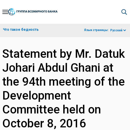
Skip
to
Main
Что такое бедность
Язык страницы:
Русский
Navigation
Statement by Mr. Datuk
Johari Abdul Ghani at
the 94th meeting of the
Development
Committee held on
October 8, 2016