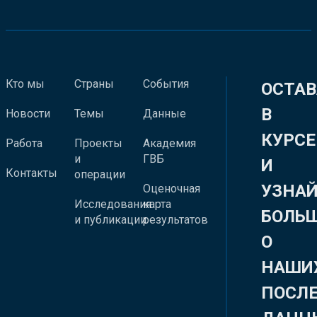
Кто мы
Страны
События
ОСТАВ
В
Новости
Темы
Данные
КУРСЕ
Работа
Проекты
Академия
и
ГВБ
И
Контакты
операции
УЗНА
Оценочная
Исследования
карта
БОЛЬ
и публикации
результатов
О
НАШИ
ПОСЛ