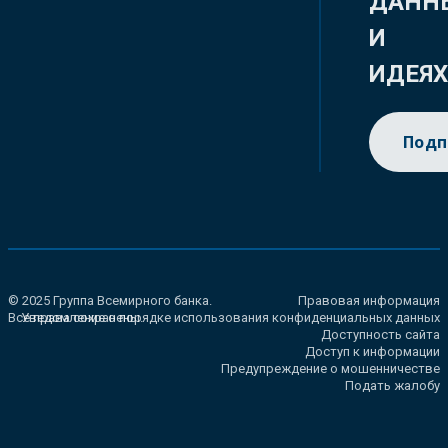
ДАНН
И
ИДЕЯ
Подп
© 2025 Группа Всемирного банка.
Правовая информация
Все права сохранены.
Уведомление о порядке использования конфиденциальных данных
Доступность сайта
Доступ к информации
Предупреждение о мошенничестве
Подать жалобу