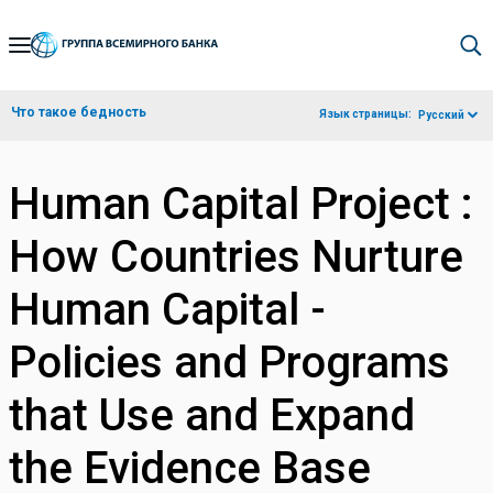
Skip
to
Main
Что такое бедность
Язык страницы:
Русский
Navigation
Human Capital Project :
How Countries Nurture
Human Capital -
Policies and Programs
that Use and Expand
the Evidence Base