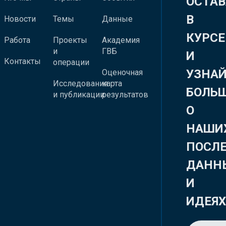
ОСТАВ
В
Новости
Темы
Данные
КУРСЕ
Работа
Проекты
Академия
и
ГВБ
И
Контакты
операции
УЗНА
Оценочная
Исследования
карта
БОЛЬ
и публикации
результатов
О
НАШИ
ПОСЛ
ДАНН
И
ИДЕЯ