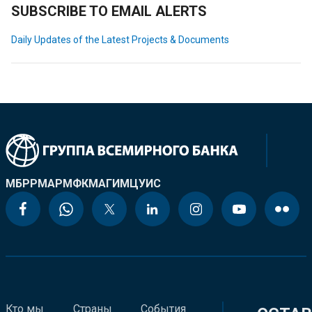
SUBSCRIBE TO EMAIL ALERTS
Daily Updates of the Latest Projects & Documents
МБРР
МАР
МФК
МАГИ
МЦУИС
Кто мы
Страны
События