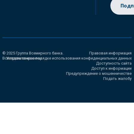
Подп
© 2025 Группа Всемирного банка.
Правовая информация
Все права сохранены.
Уведомление о порядке использования конфиденциальных данных
Доступность сайта
Доступ к информации
Предупреждение о мошенничестве
Подать жалобу