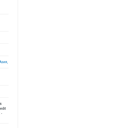
Азия,
as
edit
 -