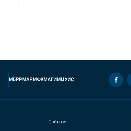
МБРР
МАР
МФК
МАГИ
МЦУИС
События