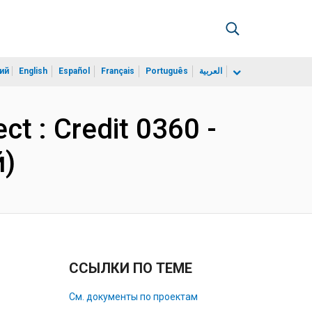
ий
English
Español
Français
Português
العربية
ct : Credit 0360 -
й)
ССЫЛКИ ПО ТЕМЕ
См. документы по проектам