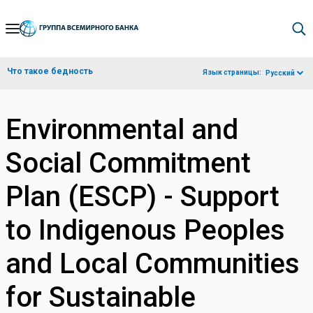
Skip
to
Main
Что такое бедность
Язык страницы:
Русский
Navigation
Environmental and
Social Commitment
Plan (ESCP) - Support
to Indigenous Peoples
and Local Communities
for Sustainable