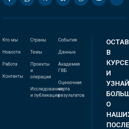
Кто мы
Страны
События
ОСТАВ
В
Новости
Темы
Данные
КУРСЕ
Работа
Проекты
Академия
и
ГВБ
И
Контакты
операции
УЗНА
Оценочная
Исследования
карта
БОЛЬ
и публикации
результатов
О
НАШИ
ПОСЛ