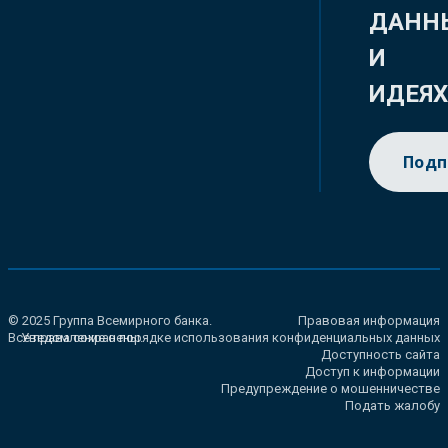
ДАНН
И
ИДЕЯ
Подп
© 2025 Группа Всемирного банка.
Правовая информация
Все права сохранены.
Уведомление о порядке использования конфиденциальных данных
Доступность сайта
Доступ к информации
Предупреждение о мошенничестве
Подать жалобу