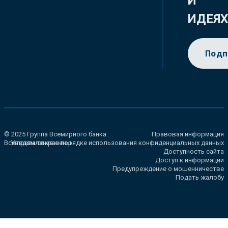
И
ИДЕЯ
Подп
© 2025 Группа Всемирного банка.
Правовая информация
Все права сохранены.
Уведомление о порядке использования конфиденциальных данных
Доступность сайта
Доступ к информации
Предупреждение о мошенничестве
Подать жалобу