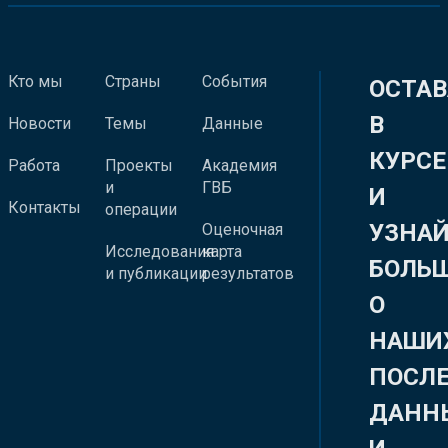
Кто мы
Страны
События
ОСТАВ
В
Новости
Темы
Данные
КУРСЕ
Работа
Проекты
Академия
и
ГВБ
И
Контакты
операции
УЗНА
Оценочная
Исследования
карта
БОЛЬ
и публикации
результатов
О
НАШИ
ПОСЛ
ДАНН