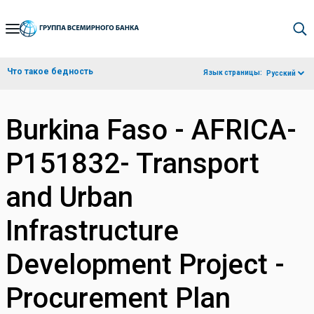
Skip
to
Main
Что такое бедность
Язык страницы:
Русский
Navigation
Burkina Faso - AFRICA-
P151832- Transport
and Urban
Infrastructure
Development Project -
Procurement Plan