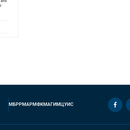
 and
t
МБРР
МАР
МФК
МАГИ
МЦУИС