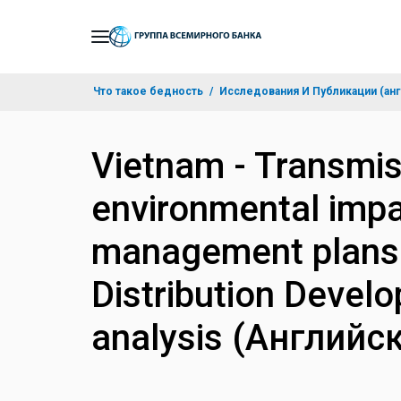
Skip
to
Main
Что такое бедность
Исследования И Публикации (анг
Navigation
Vietnam - Transmis
environmental impa
management plans (
Distribution Devel
analysis (Английс