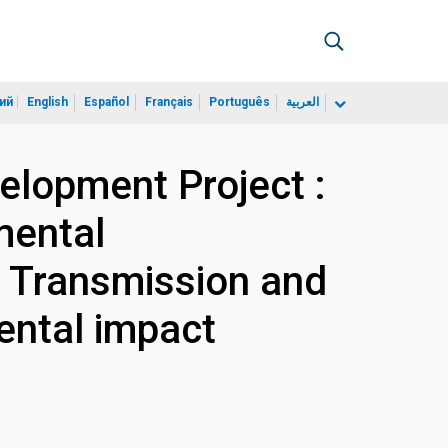
ий
English
Español
Français
Português
العربية
elopment Project :
mental
- Transmission and
ental impact