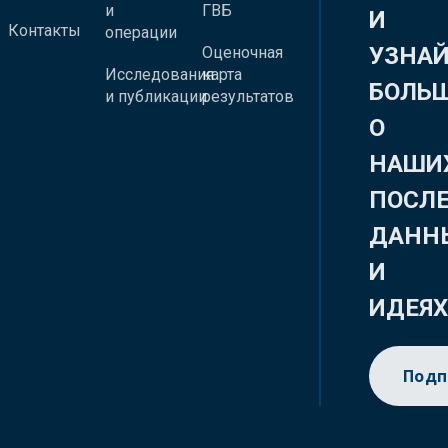
и
ГВБ
И
Контакты
операции
УЗНА
Оценочная
Исследования
карта
БОЛЬ
и публикации
результатов
О
НАШИ
ПОСЛ
ДАНН
И
ИДЕЯ
Подп