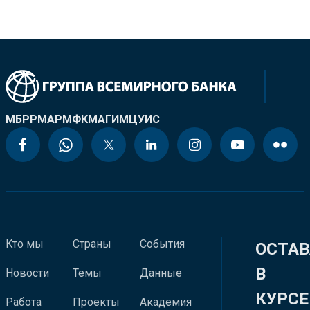
МБРР
МАР
МФК
МАГИ
МЦУИС
Кто мы
Страны
События
ОСТАВ
В
Новости
Темы
Данные
КУРСЕ
Работа
Проекты
Академия