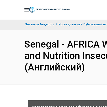
Skip
to
Main
Что такое бедность
Исследования И Публикации (анг
Navigation
Senegal - AFRICA W
and Nutrition Inse
(Английский)