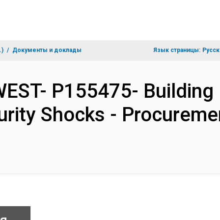
.)
Документы и доклады
Язык страницы:
Русск
EST- P155475- Building 
curity Shocks - Procureme