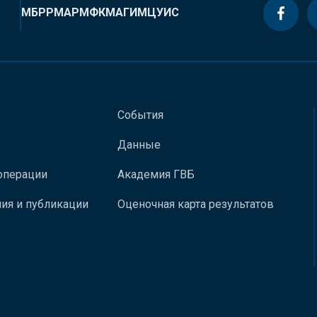
МБРР
МАР
МФК
МАГИ
МЦУИС
События
Данные
операции
Академия ГВБ
ия и публикации
Оценочная карта результатов