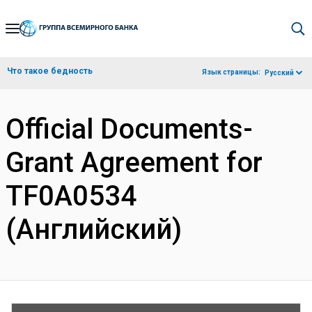
Skip
to
Main
Что такое бедность
Язык страницы:
Русский
Navigation
Official Documents-
Grant Agreement for
TF0A0534
(Английский)