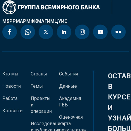
МБРР
МАР
МФК
МАГИ
МЦУИС
Кто мы
Страны
События
ОСТАВ
В
Новости
Темы
Данные
КУРСЕ
Работа
Проекты
Академия
и
ГВБ
И
Контакты
операции
УЗНА
Оценочная
Исследования
карта
БОЛЬ
и публикации
результатов