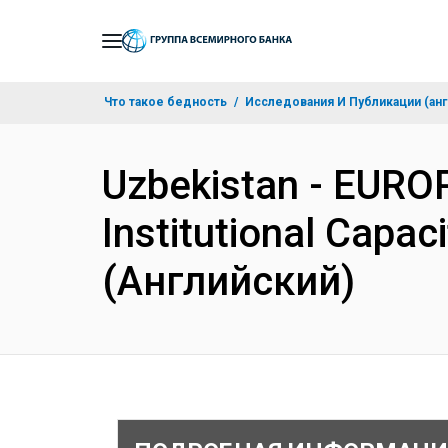
Skip
to
Main
Что такое бедность
Исследования И Публикации (анг
Navigation
Uzbekistan - EUR
Institutional Capac
(Английский)