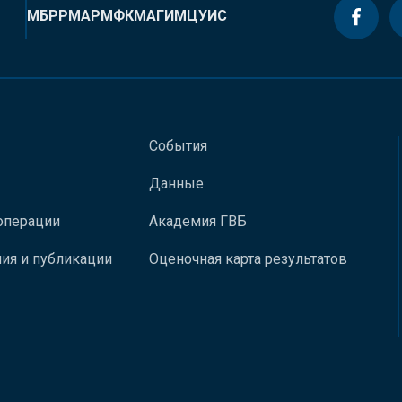
МБРР
МАР
МФК
МАГИ
МЦУИС
События
Данные
операции
Академия ГВБ
ия и публикации
Оценочная карта результатов