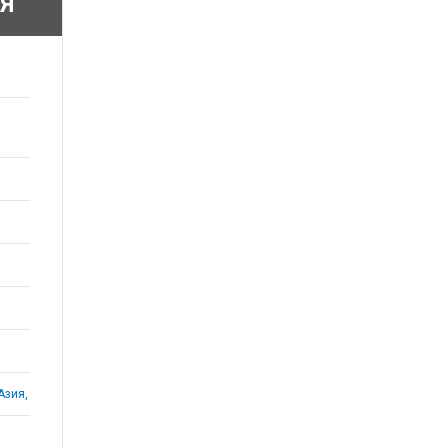
Я
Азия,