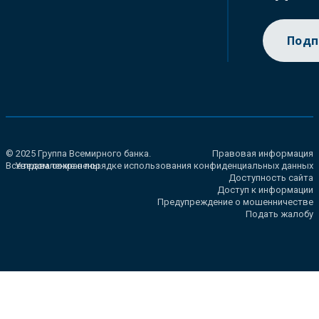
Подп
© 2025 Группа Всемирного банка.
Правовая информация
Все права сохранены.
Уведомление о порядке использования конфиденциальных данных
Доступность сайта
Доступ к информации
Предупреждение о мошенничестве
Подать жалобу