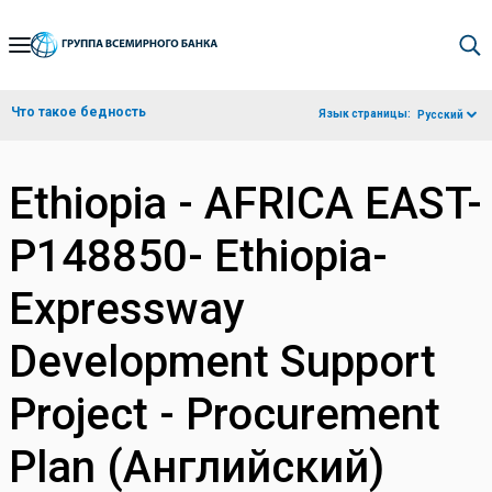
Skip
to
Main
Что такое бедность
Язык страницы:
Русский
Navigation
Ethiopia - AFRICA EAST-
P148850- Ethiopia-
Expressway
Development Support
Project - Procurement
Plan (Английский)