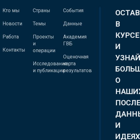
Кто мы
Страны
События
ОСТАВ
В
Новости
Темы
Данные
КУРСЕ
Работа
Проекты
Академия
и
ГВБ
И
Контакты
операции
УЗНА
Оценочная
Исследования
карта
БОЛЬ
и публикации
результатов
О
НАШИ
ПОСЛ
ДАНН
И
ИДЕЯ