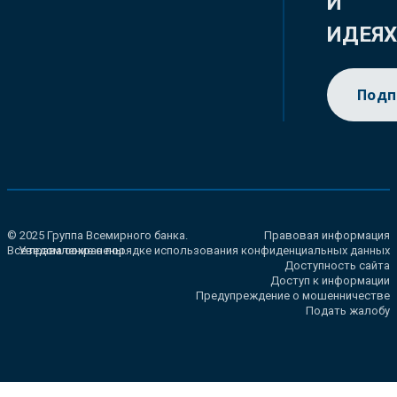
И
ИДЕЯ
Подп
© 2025 Группа Всемирного банка.
Правовая информация
Все права сохранены.
Уведомление о порядке использования конфиденциальных данных
Доступность сайта
Доступ к информации
Предупреждение о мошенничестве
Подать жалобу