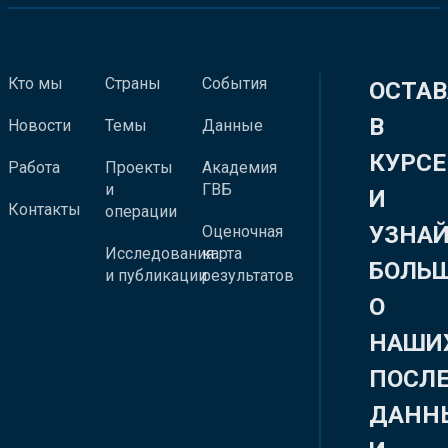
Кто мы
Страны
События
ОСТАВ
В
Новости
Темы
Данные
КУРСЕ
Работа
Проекты
Академия
и
ГВБ
И
Контакты
операции
УЗНА
Оценочная
Исследования
карта
БОЛЬ
и публикации
результатов
О
НАШИ
ПОСЛ
ДАНН